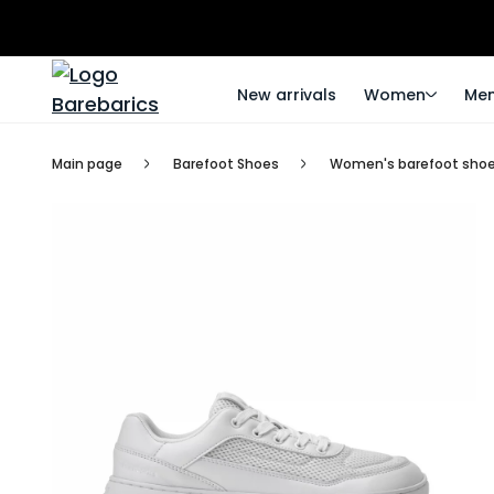
New arrivals
Women
Me
Main page
Barefoot Shoes
Women's barefoot sho