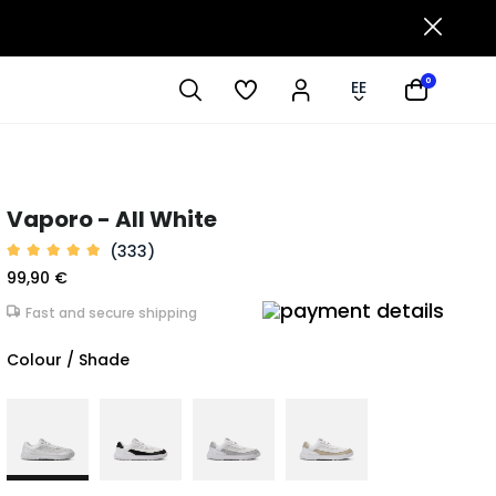
0
EE
Vaporo - All White
(333)
99,90 €
Fast and secure shipping
Colour / Shade