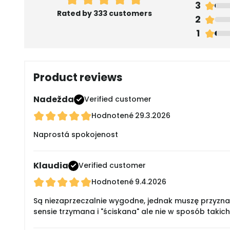
3
Rated by 333 customers
2
1
Product reviews
Nadežda
Verified customer
Hodnotené
29.3.2026
Naprostá spokojenost
Klaudia
Verified customer
Hodnotené
9.4.2026
Są niezaprzeczalnie wygodne, jednak muszę przyznać,
sensie trzymana i "ściskana" ale nie w sposób takich 