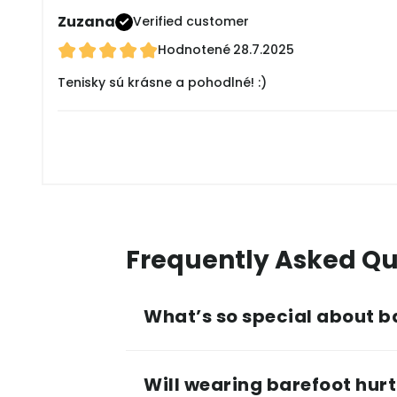
Zuzana
Verified customer
Hodnotené
28.7.2025
Tenisky sú krásne a pohodlné! :)
Frequently Asked Qu
What’s so special about b
Will wearing barefoot hurt 