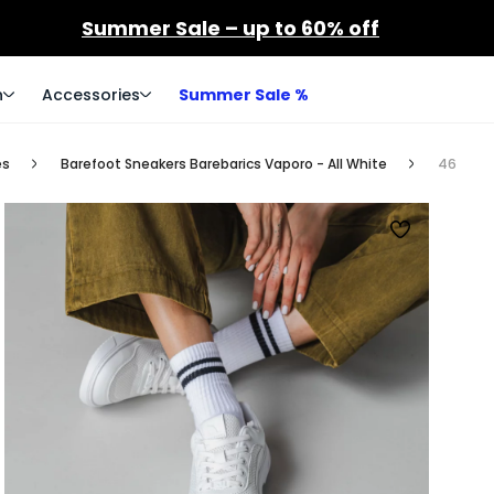
Summer Sale – up to 60% off
n
Accessories
Summer Sale %
es
Barefoot Sneakers Barebarics Vaporo - All White
46