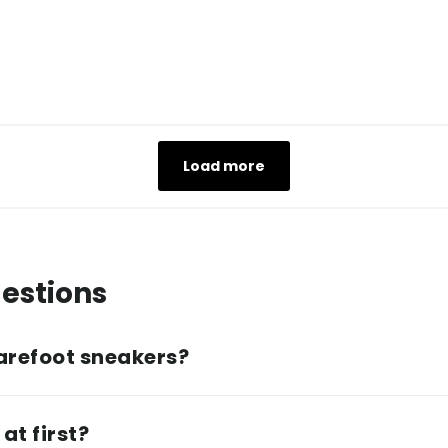
Load more
estions
arefoot sneakers?
at first?