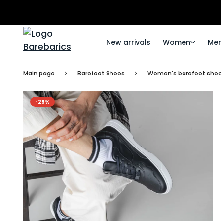
New arrivals
Women
Me
Main page
Barefoot Shoes
Women's barefoot sho
-29%