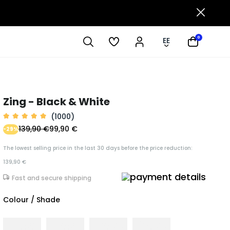
0
EE
Zing - Black & White
(1000)
139,90 €
99,90 €
-29%
The lowest selling price in the last 30 days before the price reduction:
139,90 €
Fast and secure shipping
Colour / Shade