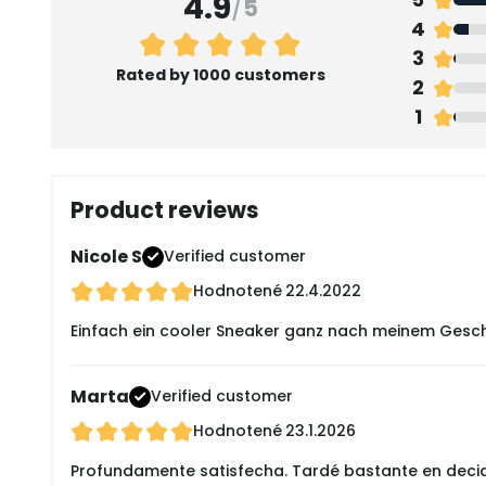
4.9
/
5
4
3
Rated by 1000 customers
2
1
Product reviews
Nicole S
Verified customer
Hodnotené
22.4.2022
Einfach ein cooler Sneaker ganz nach meinem Gesch
Marta
Verified customer
Hodnotené
23.1.2026
Profundamente satisfecha. Tardé bastante en decidi